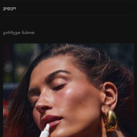
Ვიდეო
ᲒᲘᲠᲩᲔᲕᲗ ᲜᲐᲮᲝᲗ