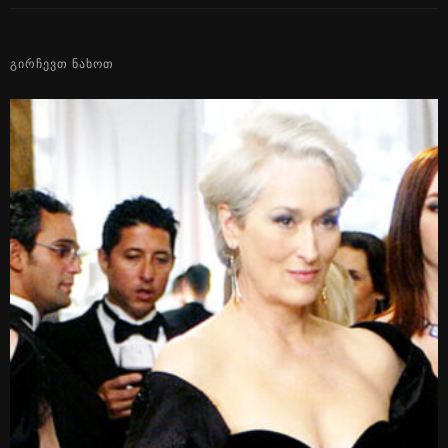
ᲒᲘᲠᲩᲔᲕᲗ ᲜᲐᲮᲝᲗ