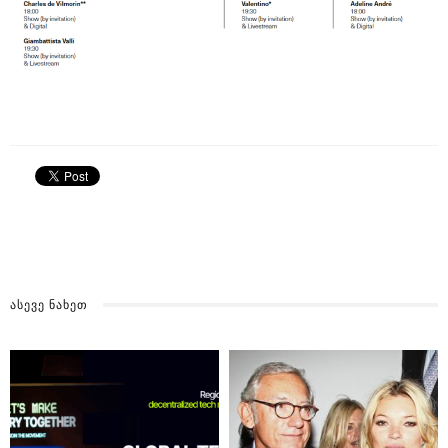
ᲐᲡᲔᲕᲔ ᲜᲐᲮᲔᲗ