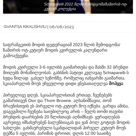
Schiaparelli 2022 წლის შემოდგომა/ზამთრის ოტ-
კუტიურ კოლექცია.
GVANTSA KIKALISHVILI
06/06/2023
საფრანგეთის მოდის ფედერაციამ 2023 წლის შემოდგომა/
ზამთრის ოტ-კუტიურ მოდის კვირეულის კალენდარი
გამოაქვეყნა.
მოდის კვირეული 3-6 ივლისს გაიმართება და მასში 32 ბრენდი
მიიღებს მონაწილეობას. გახსნის პატივი კვლავაც Schiaparelli-ს
ხვდა წილად. გასულ სეზონზე, რომელიც იანვარში გაიმართა,
სკიაპარელის შოუს უჩვეულოდ დიდი ვნებათაღელვა
მოჰყვა
.
პირველივე დღეს, სკიაპარელისთან ერთად, ჩვენებებს
გამართავენ Dior და Thom Browne. აღსანიშნავია, თომ
ბრაუნისთვის ეს პირველი ოტ-კუტიურ შოუ იქნება. გარდა ამისა,
დაგეგმილი ჩვენება საიუბილეოც არის – წელს თომი თავისი
ბრენდის დაარსების 20 წლისთავს აღნიშნავს. ყურადღებას
აგრეთვე იმსახურებენ ბალენსიაგას და ჟან პოლ გოტიეს მოდის
სახლები. გახმაურებული სკანდალიდან პირველ კუტიურ შოუს
დემნა 5 ივლისს, პარიზის დროით, დღის 12:00 საათზე