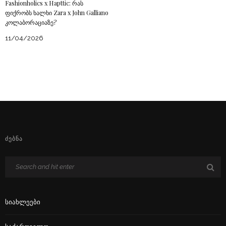
Fashionholics x Hapttic: რას
ფიქრობს ხალხი Zara x John Galliano
კოლაბორაციაზე?
11/04/2026
ᲫᲔᲑᲜᲐ
Სიახლეები