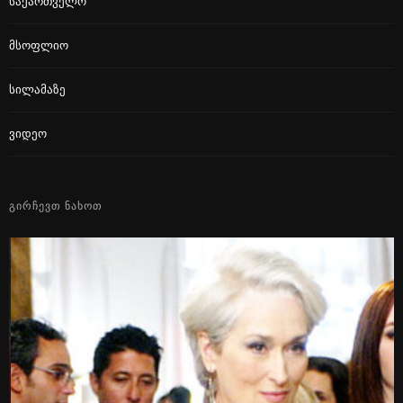
Საქართველო
Მსოფლიო
Სილამაზე
Ვიდეო
ᲒᲘᲠᲩᲔᲕᲗ ᲜᲐᲮᲝᲗ