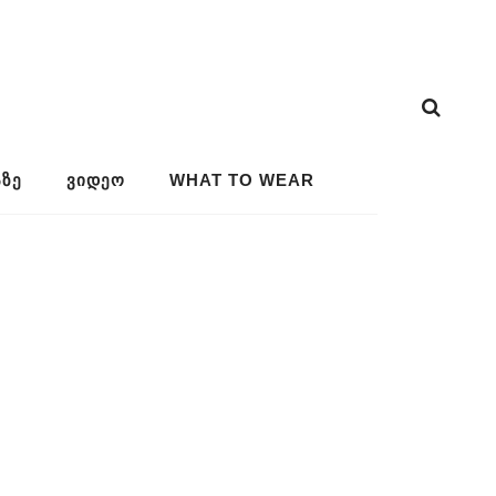
ᲖᲔ
ᲕᲘᲓᲔᲝ
WHAT TO WEAR