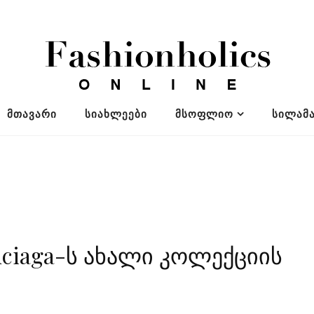
ᲛᲗᲐᲕᲐᲠᲘ
ᲡᲘᲐᲮᲚᲔᲔᲑᲘ
ᲛᲡᲝᲤᲚᲘᲝ
ᲡᲘᲚᲐᲛᲐ
enciaga-ს ახალი კოლექციის