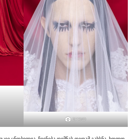
BFRND
კვე ცნობილია, ჩვენება დემნას დედამ გახსნა, ხოლო