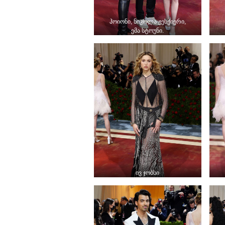
ჰოიონი, ნიკოლა ჟესქიერი,
ემა სტოუნი.
ივ ჯობსი