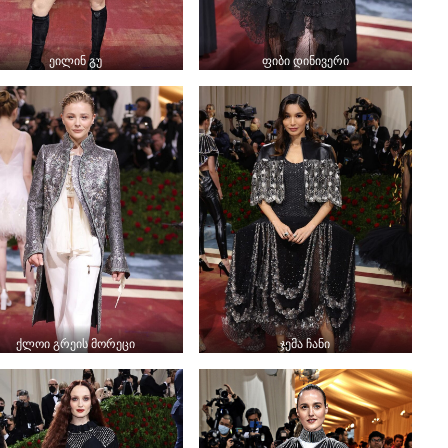
ეილინ გუ
ფიბი დინივერი
ქლოი გრეის მორეცი
ჯემა ჩანი