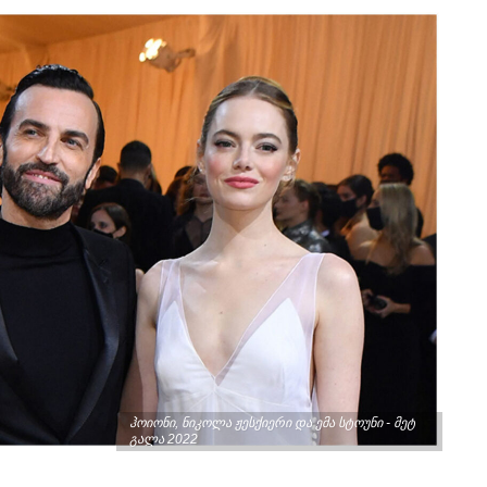
ჰოიონი, ნიკოლა ჟესქიერი და ემა სტოუნი - მეტ
გალა 2022