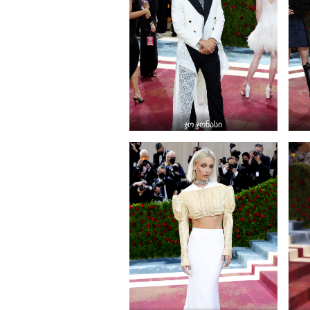
ჯო ჯონასი