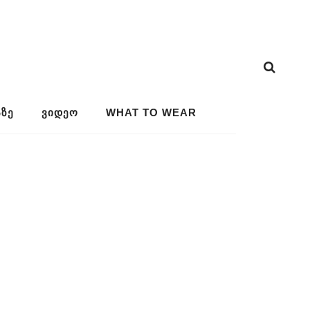
ᲖᲔ
ᲕᲘᲓᲔᲝ
WHAT TO WEAR