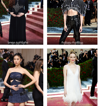
სოფი ტერნერი
რენატა რეინსვე