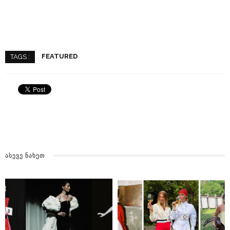
FEATURED
TAGS :
ᲐᲡᲔᲕᲔ ᲜᲐᲮᲔᲗ