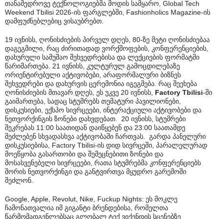
თანამედროვე ტექნოლოგიებმა მოდის სამყარო, Global Tech
Weekend Tbilisi 2026-ის ფარგლებში, Fashionholics Magazine-ის
დამფუძნებლებიც ვისაუბრებთ.
19 ივნისს, ღონისძიების პირველ დღეს, 80-ზე მეტი ღონისძიებაა
დაგეგმილი, რაც ძირითადად ვორქშოფების, კონფერენციების,
დახურული სამუშაო შეხვედრებისა და ლექციების ფორმატში
წარიმართება. 21 ივნისს, კულტურულ გამოცდილებაზე
ორიენტირებული აქტივობები, არაფორმალური ბიზნეს
შეხვედრები და დახურვის ცერემონია იგეგმება. რაც შეეხება
ღონისძიების მთავარ დღეს, ეს უკვე 20 ივნისს,
Factory Tbilisi
-ში
გაიმართება, სადაც სტუმრებს თემატური პავილიონები,
დისკუსიები, ექსპო სივრცეები, ინტერაქციული აქტივობები და
ნეთვორქინგის ზონები დახვდებათ. 20 ივნისს, სტუმრები
შეკრებას 11:00 საათიდან დაიწყებენ და 23:00 საათამდე
შეძლებენ სხვადასხვა აქტივობაში ჩართვას. გარდა პანელური
დისკუსიებისა, Factory Tbilisi-ის დიდ სივრცეში, პარალელურად
მოეწყობა გასართობი და შემეცნებითი ზონები და
მოსასვენებელი სივრცეები, რათა სტუმრებმა კონფერენციებს
შორის ნეთვორქინგი და განტვირთვა მყუდრო გარემოში
შეძლონ.
Google, Apple, Revolut, Nike, Fuckup Nights: ეს მოკლე
ჩამონათვალია იმ გიგანტი ბრენდებისა, რომელთა
წარმომადგენლებსაც გლობალ ტექ ვიქენდის სცენებზე