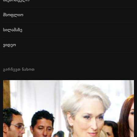
Მსოფლიო
Სილამაზე
Ვიდეო
ᲒᲘᲠᲩᲔᲕᲗ ᲜᲐᲮᲝᲗ