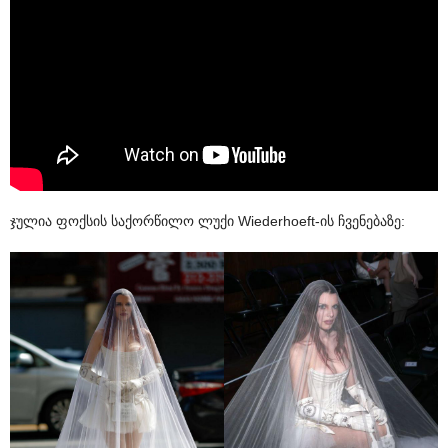
ჯულია ფოქსის საქორწილო ლუქი Wiederhoeft-ის ჩვენებაზე: