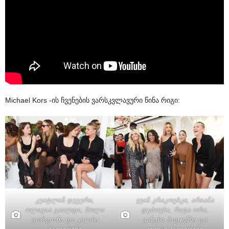
Michael Kors -ის ჩვენების ვარსკვლავური წინა რიგი:
კეიტლინ დევერი,
ჯეინ კრაკოვსკი, არიანა
ოლივია ვაილდი, მოლი
დებოუსი, რიტა ორა,
.
გორდონი და კელსი
ვანესა ჰადჯენსი და