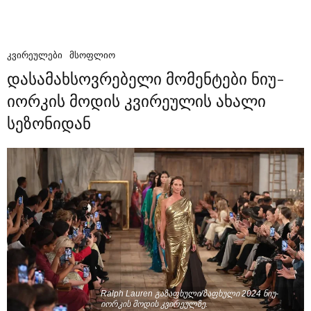
ᲙᲕᲘᲠᲔᲣᲚᲔᲑᲘ
ᲛᲡᲝᲤᲚᲘᲝ
დასამახსოვრებელი მომენტები ნიუ-
იორკის მოდის კვირეულის ახალი
სეზონიდან
Ralph Lauren გაზაფხული/ზაფხული 2024 ნიუ-
იორკის მოდის კვირეულზე.