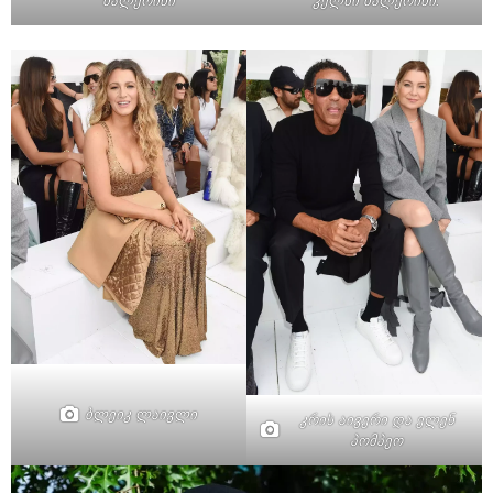
ბალერინი
კელსი ბალერინი.
ბლეიკ ლაივლი
კრის აივერი და ელენ
პომპეო