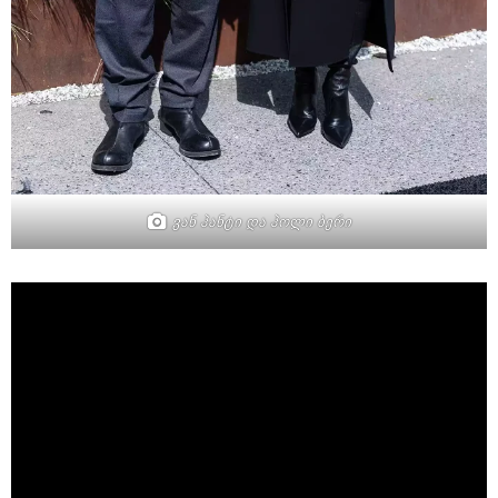
ვან ჰანტი და ჰოლი ბერი