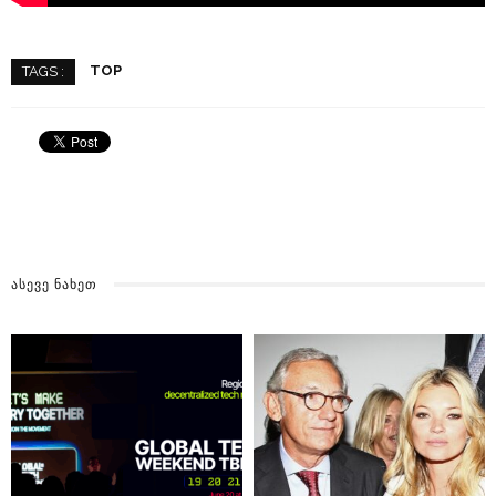
TOP
TAGS :
ᲐᲡᲔᲕᲔ ᲜᲐᲮᲔᲗ