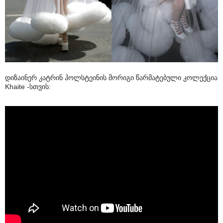
დიზაინერ კატრინ ჰოლსტეინის მორიგი წარმატებული კოლექცია
Khaite -სთვის: