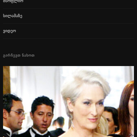
Მსოფლიო
Სილამაზე
Ვიდეო
ᲒᲘᲠᲩᲔᲕᲗ ᲜᲐᲮᲝᲗ