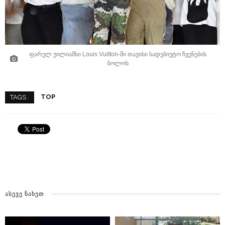
ფარელ უილიამსი Louis Vuitton-ში თავისი სადებიუტო ჩვენების
ბოლოს
TOP
TAGS :
ᲐᲡᲔᲕᲔ ᲜᲐᲮᲔᲗ