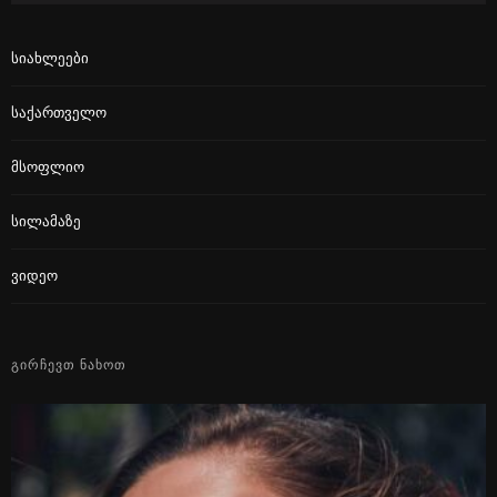
Სიახლეები
Საქართველო
Მსოფლიო
Სილამაზე
Ვიდეო
ᲒᲘᲠᲩᲔᲕᲗ ᲜᲐᲮᲝᲗ