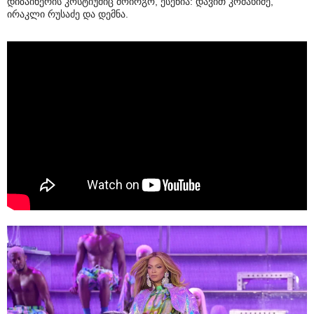
დიზაინერის კოსტიუმიც მოირგო, ესენია: დავით კომახიძე,
ირაკლი რუსაძე და დემნა.