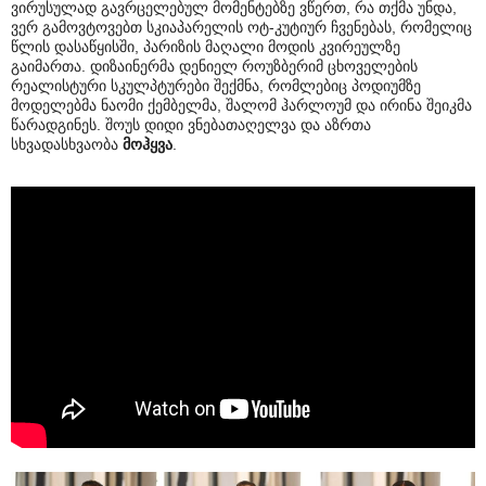
ვირუსულად გავრცელებულ მომენტებზე ვწერთ, რა თქმა უნდა,
ვერ გამოვტოვებთ სკიაპარელის ოტ-კუტიურ ჩვენებას, რომელიც
წლის დასაწყისში, პარიზის მაღალი მოდის კვირეულზე
გაიმართა. დიზაინერმა დენიელ როუზბერიმ ცხოველების
რეალისტური სკულპტურები შექმნა, რომლებიც პოდიუმზე
მოდელებმა ნაომი ქემბელმა, შალომ ჰარლოუმ და ირინა შეიკმა
წარადგინეს. შოუს დიდი ვნებათაღელვა და აზრთა
სხვადასხვაობა
მოჰყვა
.