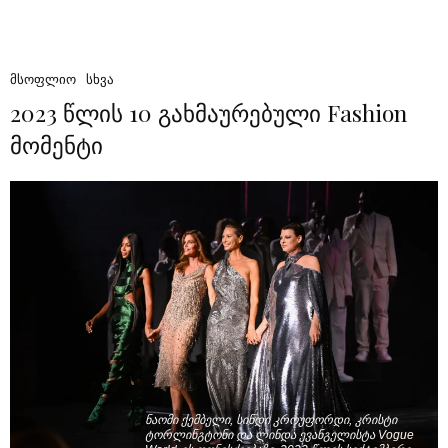
ᲛᲡᲝᲤᲚᲘᲝ
ᲡᲮᲕᲐ
2023 წლის 10 გახმაურებული Fashion
მომენტი
ნაომი ქემბელი, სინდი კროუფორდი, კრისტი
ტორლინგტონი და ლინდა ევანგელისტა Vogue