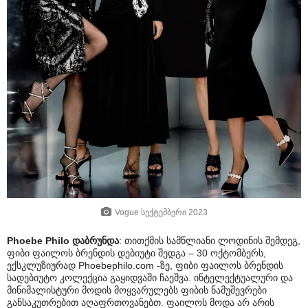
Vogue სექტემბერი 2023
Phoebe Philo
დაბრუნდა
: თითქმის სამწლიანი ლოდინის შემდეგ,
ფიბი ფაილოს ბრენდის დებიუტი შედგა – 30 ოქტომბერს,
ექსკლუზიურად Phoebephilo.com -ზე, ფიბი ფაილოს ბრენდის
სადებიუტო კოლექცია გაყიდვაში ჩაეშვა. ინტელექტუალური და
მინიმალისტური მოდის მოყვარულებს ფიბის ნამუშევრები
განსაკუთრებით აღაფრთოვანებთ. ფაილოს მოდა არ არის