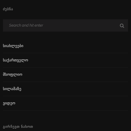
ᲫᲔᲑᲜᲐ
Სიახლეები
Საქართველო
Მსოფლიო
Სილამაზე
Ვიდეო
ᲒᲘᲠᲩᲔᲕᲗ ᲜᲐᲮᲝᲗ