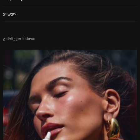
Ვიდეო
ᲒᲘᲠᲩᲔᲕᲗ ᲜᲐᲮᲝᲗ