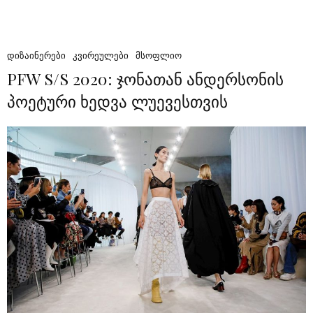
ᲓᲘᲖᲐᲘᲜᲔᲠᲔᲑᲘ
ᲙᲕᲘᲠᲔᲣᲚᲔᲑᲘ
ᲛᲡᲝᲤᲚᲘᲝ
PFW S/S 2020: ჯონათან ანდერსონის
პოეტური ხედვა ლუევესთვის