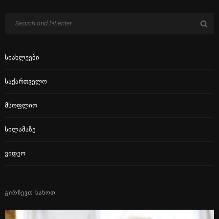
Სიახლეები
Საქართველო
Მსოფლიო
Სილამაზე
Ვიდეო
ᲒᲘᲠᲩᲔᲕᲗ ᲜᲐᲮᲝᲗ