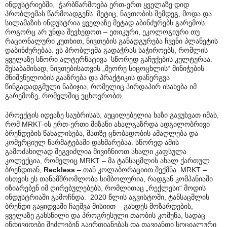
ინდუსტრიებში, ჭარბწარმოება ერთ-ერთ ყველაზე დიდ
პრობლემას წარმოადგენს. მეტიც, ნავთობის შემდეგ, მოდა და
სილამაზის ინდუსტრია ყველაზე მეტად აბინძურებს გარემოს.
როგორც არ უნდა შევხედოთ – ეთიკური, ეკოლოგიური თუ
რაციონალური კუთხით, ნივთების განადგურება ჩვენი პლანეტის
დაბინძურებაა. ეს პრობლემა გადაჭრას საჭიროებს, რომლის
ყველაზე სწორი ალტერნატივა სწორედ გაჩუქების კულტურაა.
შესაბამისად, ნივთებისათვის „მეორე სიცოცხლის“ მინიჭების
მნიშვნელობის გააზრება და პრაქტიკის დანერგვა
წინგადადგმული ნაბიჯია, რომელიც პირდაპირ ისახება იმ
გარემოზე, რომელშიც ვცხოვრობთ.
პროექტის იდეაზე საუბრისას, აუცილებელია ხაზი გავუსვათ იმას,
რომ MRKT-ის ერთ-ერთი მიზანი ახალგაზრდა ადგილობრივი
ბრენდების წახალისება, მათზე ცნობადობის ამაღლება და
კომერციულ წარმატებაში დახმარებაა. სწორედ ამის
გამოძახილად შეგვიძლია მივიჩნიოთ ახალი კაფსულა
კოლექცია, რომელიც MRKT – მა ტანსაცმლის ახალ ქართულ
ბრენდთან,
Reckless
– თან კოლაბორაციით შექმნა. MRKT –
ისთვის ეს თანამშრომლობა სიმბოლურია, რადგან კომპანიაში
იზიარებენ იმ ღირებულებებს, რომლითაც „რექლესი“ მოდის
ინდუსტრიაში გამოჩნდა. 2020 წლის აგვისტოში, ტანსაცმლის
ბრენდი გაყიდვაში ჩაეშვა მისიით – გახდეს მოზარდების,
ყველაზე გახსნილი და პროგრესული თაობის კომუნა, სადაც
ინდივიდები შეძლებენ გაერთიანებას და თავიანთი სოციალური