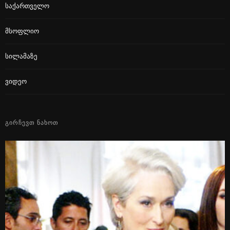
Საქართველო
Მსოფლიო
Სილამაზე
Ვიდეო
ᲒᲘᲠᲩᲔᲕᲗ ᲜᲐᲮᲝᲗ