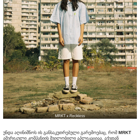
MRKT x Reckless
უნდა აღინიშნოს ის განსაკუთრებული გარემოებაც, რომ
MRKT
ამერიკული კომპანიის შვილობილი აპლიკაციაა, აქედან