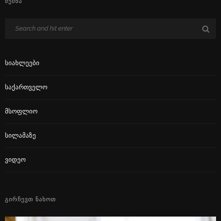
ᲫᲔᲑᲜᲐ
Სიახლეები
Საქართველო
Მსოფლიო
Სილამაზე
Ვიდეო
ᲒᲘᲠᲩᲔᲕᲗ ᲜᲐᲮᲝᲗ