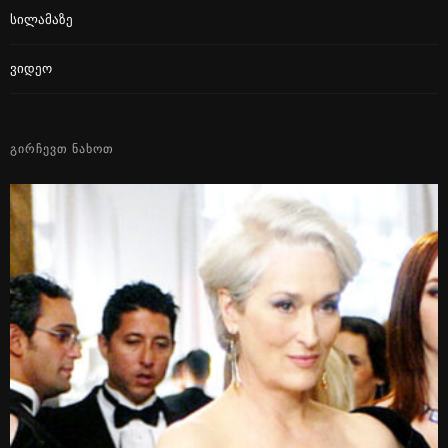
Სილამაზე
Ვიდეო
ᲒᲘᲠᲩᲔᲕᲗ ᲜᲐᲮᲝᲗ