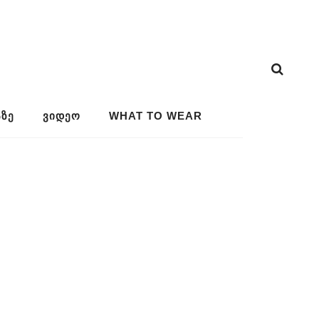
ᲖᲔ
ᲕᲘᲓᲔᲝ
WHAT TO WEAR