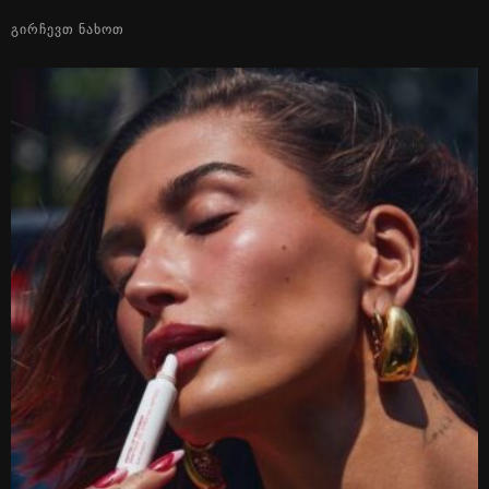
ᲒᲘᲠᲩᲔᲕᲗ ᲜᲐᲮᲝᲗ