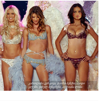
კაროლინა კურკოვა, ტაირა ბენქსი, ჰაიდი
კლუმი, ჟიზელ ბუნდჩენი, ადრიანა ლიმა