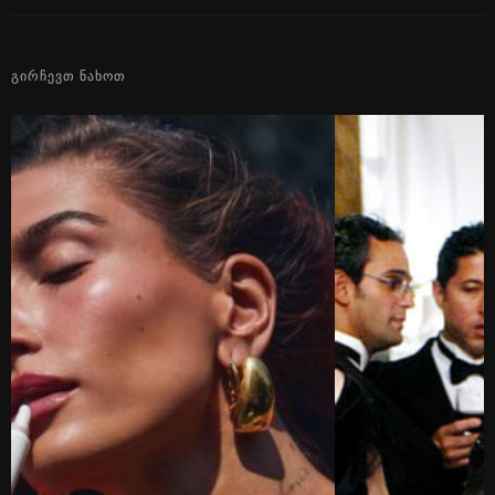
ᲒᲘᲠᲩᲔᲕᲗ ᲜᲐᲮᲝᲗ