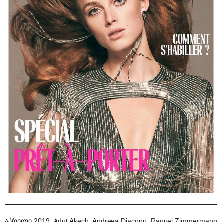
აპრილი 2019: Adut Akech, Andreea Diaconu, Raquel Zimmermann