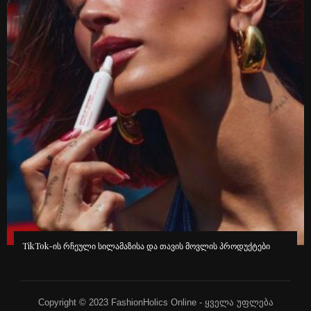
გავრცელებული ინფორმაციით, კინოეკრანებზე “ეშმაკს აცვია
პრადას” მეორე ნაწილი გამოვა
Copyright © 2023 FashionHolics Online - ყველა უფლება