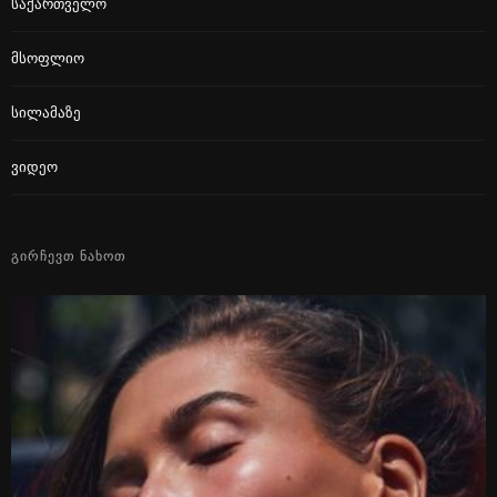
Საქართველო
Მსოფლიო
Სილამაზე
Ვიდეო
ᲒᲘᲠᲩᲔᲕᲗ ᲜᲐᲮᲝᲗ