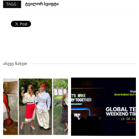
ᲢᲔᲘᲚᲝᲠ ᲡᲕᲘᲤᲢᲘ
TAGS :
ᲐᲡᲔᲕᲔ ᲜᲐᲮᲔᲗ