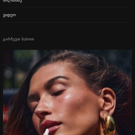
Სილამაზე
Ვიდეო
ᲒᲘᲠᲩᲔᲕᲗ ᲜᲐᲮᲝᲗ