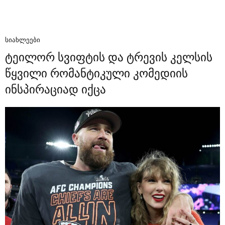
ᲡᲘᲐᲮᲚᲔᲔᲑᲘ
ტეილორ სვიფტის და ტრევის კელსის
წყვილი რომანტიკული კომედიის
ინსპირაციად იქცა