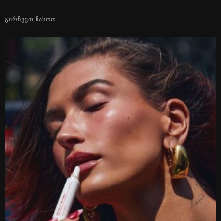
ᲒᲘᲠᲩᲔᲕᲗ ᲜᲐᲮᲝᲗ