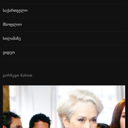
Საქართველო
Მსოფლიო
Სილამაზე
Ვიდეო
ᲒᲘᲠᲩᲔᲕᲗ ᲜᲐᲮᲝᲗ