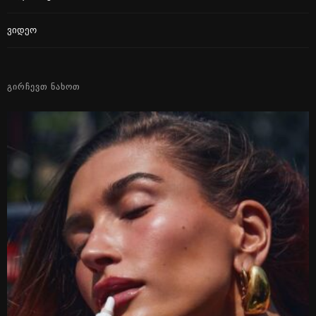
Ვიდეო
ᲒᲘᲠᲩᲔᲕᲗ ᲜᲐᲮᲝᲗ