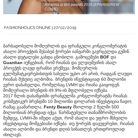
Rihanna at Brit awards 2016 (EPA/ANDREW
COWIE)
FASHIONHOLICS ONLINE
27/02/2019
ბარბადოსელი მომღერლის და ფრანგული კონგლომერატის
ახალი პროექტის შესახებ ჭორები იანვარში გავრცელდა.გუშინ
ახალი დეტალები გახდა ცნობილი. გამოცემები
BOF
და
Guardian
იუწყებიან, რომ რიანას და ელვიემეიჩის ახალ
პროექტს ლაუდ ფრანსი ერქმევა. მომღერლის
გულშემატკივრებისთვის სახელი უცხო არ არის, რადგან ლაუდი
რიანას მეხუთე ალბომია. ბრენდის ინვესტიციად 60 მილიონი
ევრო დასახელდა, რომელსაც LVMH და რიანა გაიყოფენ.
მომღერალი ბრენდის 49.9%-ის მფლობელი იქნება.
2017 წლის დასაწყისში ფრანგულმა კონგლომერატმა რიანას
კოსმეტიკურ ბრენდში 10 მილიონი დოლარის ინვესტიცია ჩადო,
რამაც გაამართლა.
Fenty Beauty
მხოლოდ 2 წელში 500
მილიონიან ბრენდად იქცა. წარმატებული თანამშრომლობის
შემდეგ, LVMH-ში იმედი აქვთ, რომ ახალი და უფრო მსხვილი
ინვესტიციაც მომგებიანი იქნება. თუ ჭორებს დავუჯერებთ, რიანას
ახალი ალბომი და ბრენდი დღის სინათლეს ერთდროულად
იხილავს.