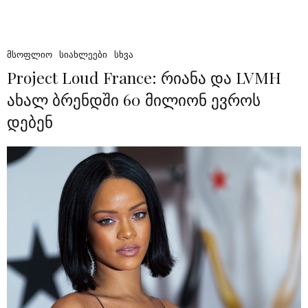
ᲛᲡᲝᲤᲚᲘᲝ
ᲡᲘᲐᲮᲚᲔᲔᲑᲘ
ᲡᲮᲕᲐ
Project Loud France: რიანა და LVMH
ახალ ბრენდში 60 მილიონ ევროს
დებენ