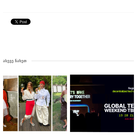
ᲐᲡᲔᲕᲔ ᲜᲐᲮᲔᲗ