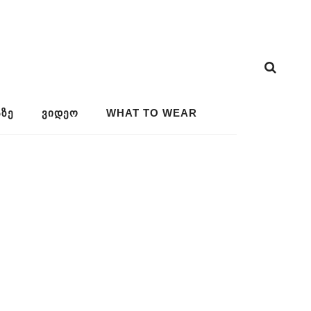
ᲖᲔ
ᲕᲘᲓᲔᲝ
WHAT TO WEAR