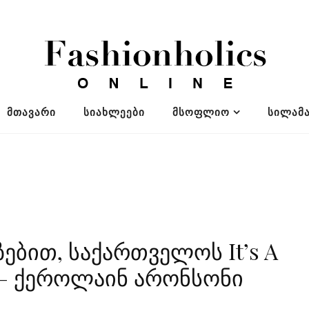
ᲛᲗᲐᲕᲐᲠᲘ
ᲡᲘᲐᲮᲚᲔᲔᲑᲘ
ᲛᲡᲝᲤᲚᲘᲝ
ᲡᲘᲚᲐᲛᲐ
ზებით, საქართველოს It’s A
 – ქეროლაინ არონსონი