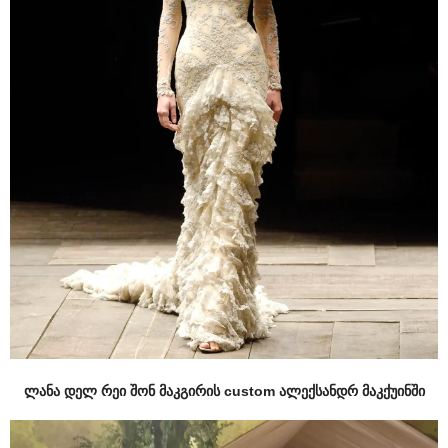
ლანა დელ რეი შონ მაკგირის custom ალექსანდრ მაკქუინში