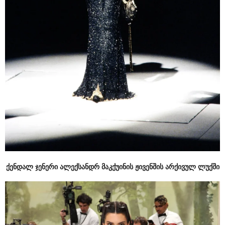
ქენდალ ჯენერი ალექსანდრ მაკქუინის ჟივენშის არქივულ ლუქში