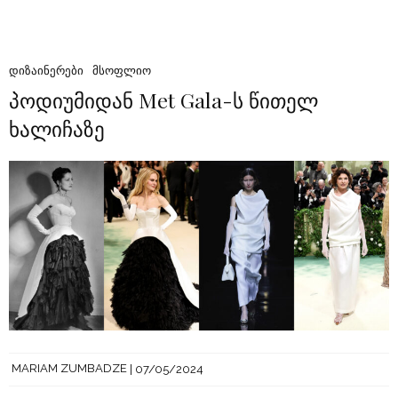
ᲓᲘᲖᲐᲘᲜᲔᲠᲔᲑᲘ
ᲛᲡᲝᲤᲚᲘᲝ
პოდიუმიდან Met Gala-ს წითელ
ხალიჩაზე
MARIAM ZUMBADZE
07/05/2024