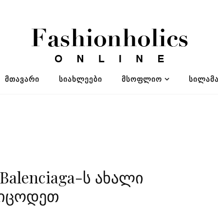
ᲛᲗᲐᲕᲐᲠᲘ
ᲡᲘᲐᲮᲚᲔᲔᲑᲘ
ᲛᲡᲝᲤᲚᲘᲝ
ᲡᲘᲚᲐᲛᲐ
alenciaga-ს ახალი
 იცოდეთ