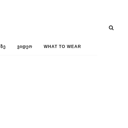
ᲖᲔ
ᲕᲘᲓᲔᲝ
WHAT TO WEAR