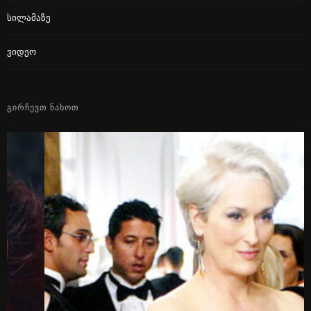
Სილამაზე
Ვიდეო
ᲒᲘᲠᲩᲔᲕᲗ ᲜᲐᲮᲝᲗ