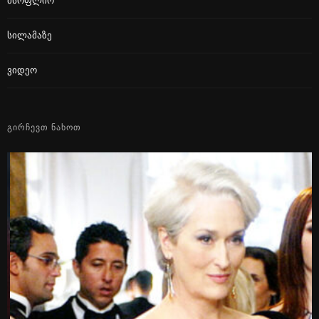
Მსოფლიო
Სილამაზე
Ვიდეო
ᲒᲘᲠᲩᲔᲕᲗ ᲜᲐᲮᲝᲗ