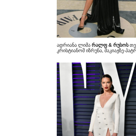
ადრიანა ლიმა
რალფ & რუსოს
თე
კრისტიანომ იზრუნა, მაკიაჟზე-პატრ