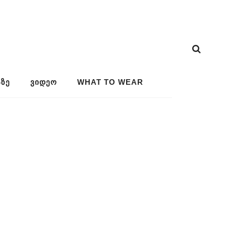
ᲖᲔ
ᲕᲘᲓᲔᲝ
WHAT TO WEAR