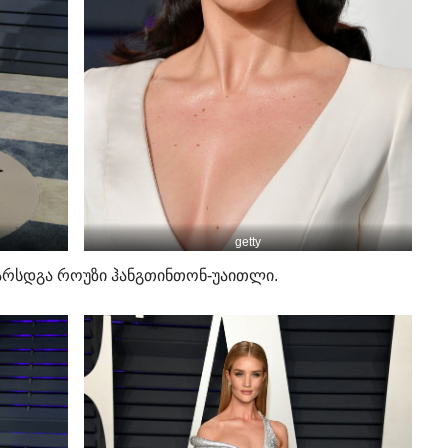
getty
არსდგა როუზი ჰანგთინთონ-უაითლი.