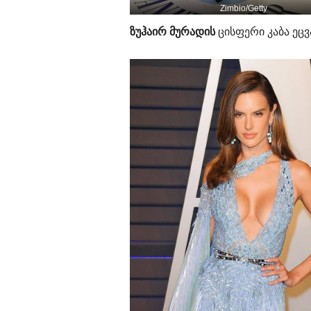
Zimbio/Getty
ზუჰაირ მურადის
ცისფერი კაბა ეც