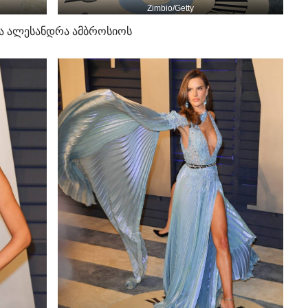
Zimbio/Getty
ვა ალესანდრა ამბროსიოს