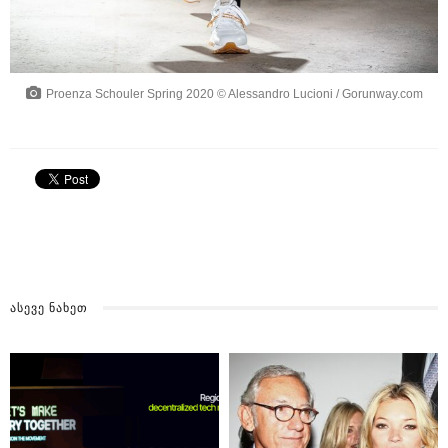
Proenza Schouler Spring 2020 © Alessandro Lucioni / Gorunway.com
ᲐᲡᲔᲕᲔ ᲜᲐᲮᲔᲗ