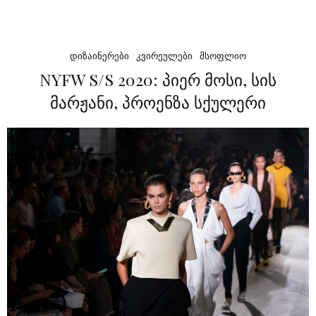
ᲓᲘᲖᲐᲘᲜᲔᲠᲔᲑᲘ
ᲙᲕᲘᲠᲔᲣᲚᲔᲑᲘ
ᲛᲡᲝᲤᲚᲘᲝ
NYFW S/S 2020: პიერ მოსი, სის
მარჟანი, პროენზა სქულერი