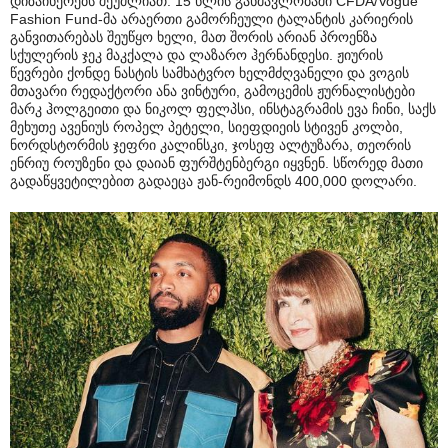
დიზაინერებს შეუძლიათ. 15 წლის განმავლობაში CFDA/Vogue
Fashion Fund-მა არაერთი გამორჩეული ტალანტის კარიერის
განვითარებას შეუწყო ხელი, მათ შორის არიან პროენზა
სქულერის ჯეკ მაკქალა და ლაზარო ჰერნანდესი. ჟიურის
წევრები ქონდე ნასტის სამხატვრო ხელმძღვანელი და ვოგის
მთავარი რედაქტორი ანა ვინტური, გამოცემის ჟურნალისტები
მარკ ჰოლგეითი და ნიკოლ ფელპსი, ინსტაგრამის ევა ჩინი, საქს
მეხუთე ავენიუს როპელ პეტელი, სიეფდიეის სტივენ კოლბი,
ნორდსტორმის ჯეფრი კალინსკი, ჯოსეფ ალტუზარა, თეორის
ენრიუ როუზენი და დაიან ფურშტენბერგი იყვნენ. სწორედ მათი
გადაწყვეტილებით გადაეცა ჟან-რეიმონდს 400,000 დოლარი.