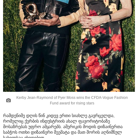
Kerby Jean-Raymond of Pyer Moss wins the CFDA-Vogue Fashion
Fund award for rising stars
რამდენიმე დღის წინ კიდევ ერთი სიახლე გავრცელდა,
რომელიც ქერბის ინდუსტრიის ახალ ფავორიტობაზე
მოსაზრებას უფრო ამყარებს. ამერიკის მოდის დიზაინერთა
საბჭოს ოთხი დიზაინერი შეემატა და მათ შორის აღნიშნულ
სახელსაც ვხვდებით.