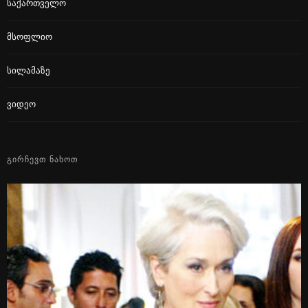
Საქართველო
Მსოფლიო
Სილამაზე
Ვიდეო
ᲒᲘᲠᲩᲔᲕᲗ ᲜᲐᲮᲝᲗ