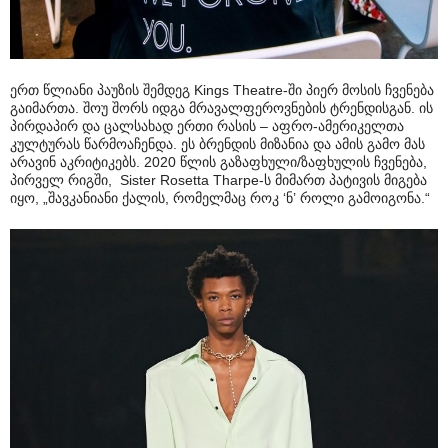
ერთ წლიანი პაუზის შემდეგ Kings Theatre-ში პიერ მოსის ჩვენება
გაიმართა. შოუ შორს იდგა მრავალფეროვნების ტრენდისგან. ის
პირდაპირ და ცალსახად ერთი რასის – აფრო-ამერიკელთა
კულტურას წარმოაჩენდა. ეს ბრენდის მიზანია და ამის გამო მას
არავინ აკრიტიკებს. 2020 წლის გაზაფხული/ზაფხულის ჩვენება,
პირველ რიგში, Sister Rosetta Tharpe-ს მიმართ პატივის მიგება
იყო, „შავკანიანი ქალის, რომელმაც როკ ‘ნ’ როლი გამოიგონა.“