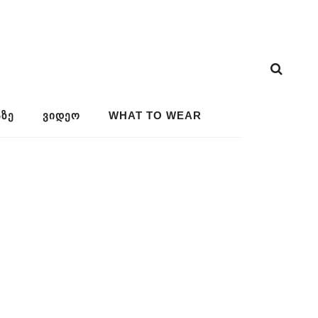
ᲖᲔ
ᲕᲘᲓᲔᲝ
WHAT TO WEAR