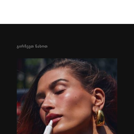
ᲒᲘᲠᲩᲔᲕᲗ ᲜᲐᲮᲝᲗ