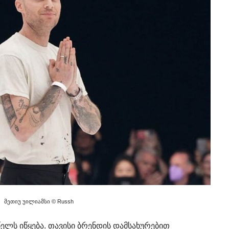
მეთიუ უილიამსი © Russh
წელს იწყება. თავისი ბრენდის დამსახურებით