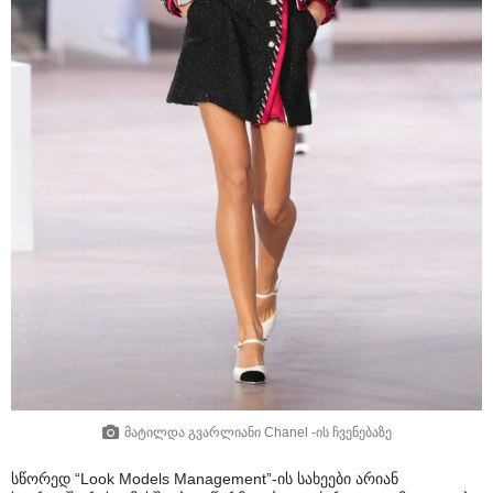
მატილდა გვარლიანი Chanel -ის ჩვენებაზე
სწორედ “Look Models Management”-ის სახეები არიან