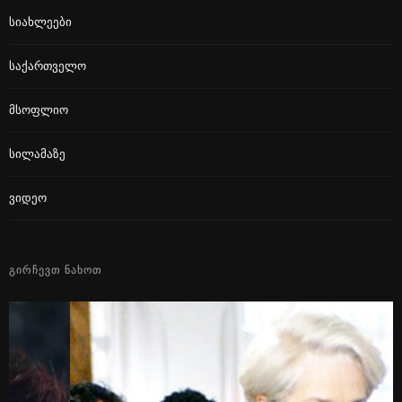
Სიახლეები
Საქართველო
Მსოფლიო
Სილამაზე
Ვიდეო
ᲒᲘᲠᲩᲔᲕᲗ ᲜᲐᲮᲝᲗ