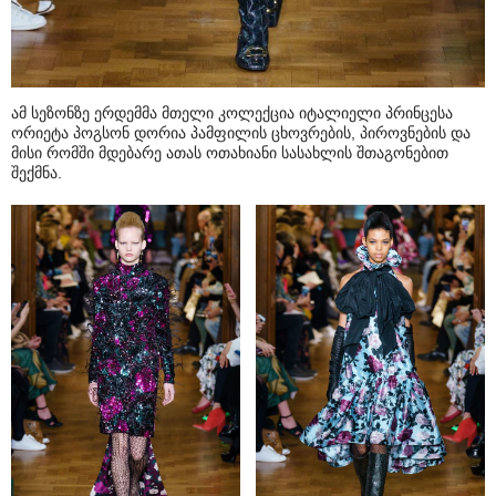
ამ სეზონზე ერდემმა მთელი კოლექცია იტალიელი პრინცესა
ორიეტა პოგსონ დორია პამფილის ცხოვრების, პიროვნების და
მისი რომში მდებარე ათას ოთახიანი სასახლის შთაგონებით
შექმნა.