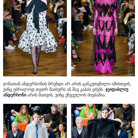
ჯონათან ანდერსონის ბრენდი არ არის განკუთვნილი იმისთვის,
ვინც უბრალოდ თეთრ მაისურს ან შავ კაბას ეძებს.
ჯეიდაბლიუ
ანდერსონი
არის მათვის, ვინც უჩვეულოს ძიებაშია.