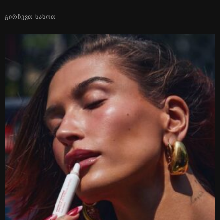
ᲒᲘᲠᲩᲔᲕᲗ ᲜᲐᲮᲝᲗ