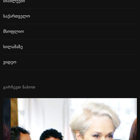
Სიახლეები
Საქართველო
Მსოფლიო
Სილამაზე
Ვიდეო
ᲒᲘᲠᲩᲔᲕᲗ ᲜᲐᲮᲝᲗ