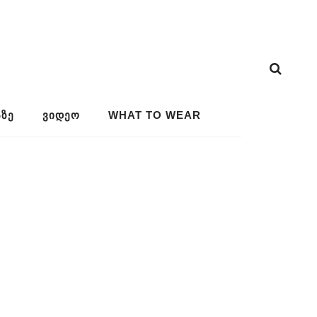
ᲖᲔ
ᲕᲘᲓᲔᲝ
WHAT TO WEAR