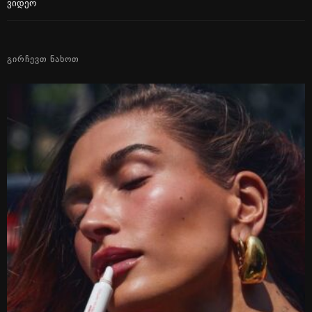
Ვიდეო
ᲒᲘᲠᲩᲔᲕᲗ ᲜᲐᲮᲝᲗ