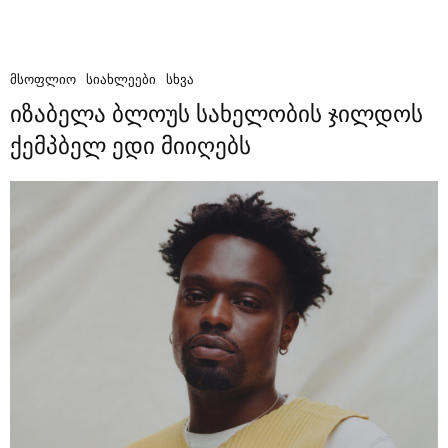
ᲛᲡᲝᲤᲚᲘᲝ
ᲡᲘᲐᲮᲚᲔᲔᲑᲘ
ᲡᲮᲕᲐ
იზაბელა ბლოუს სახელობის ჯილდოს
ქემპბელ ედი მიიღებს