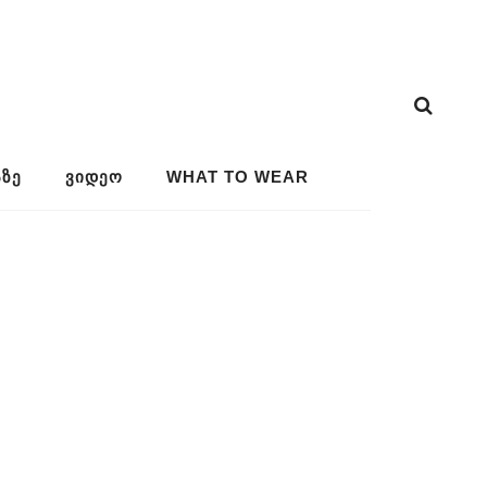
ᲖᲔ
ᲕᲘᲓᲔᲝ
WHAT TO WEAR