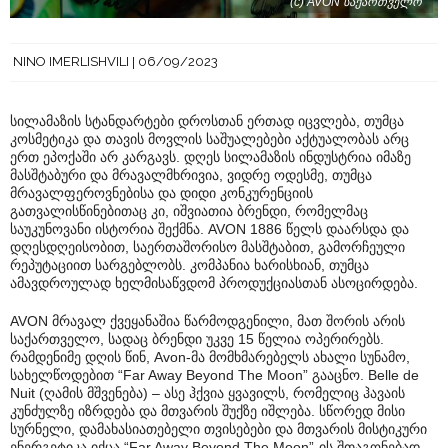
(c) AVON საქართველო
NINO IMERLISHVILI
06/09/2023
სილამაზის სტანდარტები დროსთან ერთად იცვლება, თუმცა
კოსმეტიკა და თავის მოვლის საშუალებები აქტუალობას არც
ერთ ეპოქაში არ კარგავს. დღეს სილამაზის ინდუსტრია იმაზე
მასშტაბური და მრავალმხრივია, ვიდრე ოდესმე, თუმცა
მრავალფეროვნებისა და დიდი კონკურენციის
გათვალისწინებითაც კი, იშვიათია ბრენდი, რომელმაც
საუკუნოვანი ისტორია შექმნა. AVON 1886 წელს დაარსდა და
დღესდღეისობით, საერთაშორისო მასშტაბით, გამორჩეული
რეპუტაციით სარგებლობს. კომპანია ხარისხიან, თუმცა
ამავდროულად ხელმისაწვდომ პროდუქციასთან ასოცირდება.
AVON მრავალ ქვეყანაშია წარმოდგენილი, მათ შორის არის
საქართველო, სადაც ბრენდი უკვე 15 წელია ოპერირებს.
რამდენიმე დღის წინ, Avon-მა მომხმარებელს ახალი სუნამო,
სახელწოდებით “Far Away Beyond The Moon” გააცნო. Belle de
Nuit (ღამის მშვენება) – ასე ჰქვია ყვავილს, რომელიც ჰავაის
კუნძულზე იზრდება და მთვარის შუქზე იშლება. სწორედ მისი
სურნელი, დამახასიათებელი თვისებები და მთვარის მისტიკური
ენერგეტიკა იქცა “Far Away Beyond The Moon”-ის შთაგონებად.