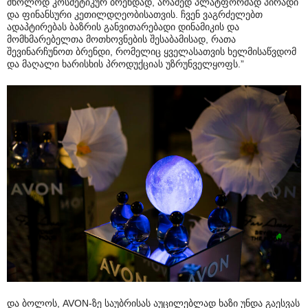
მხოლოდ კოსმეტიკურ ბრენდად, არამედ პლატფორმად პირადი
და ფინანსური კეთილდღეობისათვის. ჩვენ ვაგრძელებთ
ადაპტირებას ბაზრის განვითარებადი დინამიკის და
მომხმარებელთა მოთხოვნების შესაბამისად, რათა
შევინარჩუნოთ ბრენდი, რომელიც ყველასათვის ხელმისაწვდომ
და მაღალი ხარისხის პროდუქციას უზრუნველყოფს.”
და ბოლოს, AVON-ზე საუბრისას აუცილებლად ხაზი უნდა გაესვას