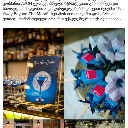
კომპანია AVON ეკომეგობრული სტრატეგიით გამოირჩევა და
სწორედ ამ მიდგომითა და ღირებულებების დაცვით შეიქმნა “Far
Away Beyond The Moon”. სუნამოს ძირითად შთაგონებასთან
ერთად, მომხმარებელი არაერთ ექსკლუზიურ ნოტს აღმოაჩენს.