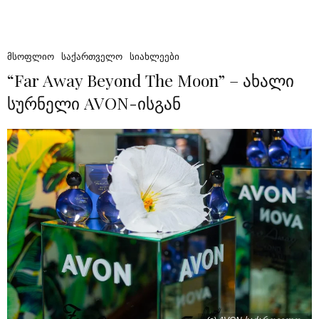
ᲛᲡᲝᲤᲚᲘᲝ
ᲡᲐᲥᲐᲠᲗᲕᲔᲚᲝ
ᲡᲘᲐᲮᲚᲔᲔᲑᲘ
“Far Away Beyond The Moon” – ახალი
სურნელი AVON-ისგან