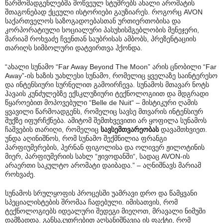
წარმომადგენლებმა მოწვეულ სტუმრებს ახალი არომატის
შთაგონებად ქცეული ისტორიები გაუზიარეს. როგორც AVON
საქართველოს საზოგადოებასთან ურთიერთობისა და
კორპორატიული სოციალური პასუხისმგებლობის მენეჯერი,
მარიამ როხვაძე ჩვენთან საუბრისას ამბობს, პრეზენტაციის
თარიღს სიმბოლური დატვირთვა ჰქონდა.
“ახალი სუნამო “Far Away Beyond The Moon” არის ცნობილი “Far
Away”-ის ხაზის უახლესი სუნამო, რომელიც ყველაზე საინტერესო
და ინტენსიური სურნელით გამოირჩევა. სუნამოს მთავარ ნოტს
ჰავაის კუნძულებზე ექსკლუზიური ტექნოლოგიით და მდგრადი
წყაროებით მოპოვებული “Belle de Nuit“ – მისტიკური ღამის
ყვავილი წარმოადგენს, რომელიც სავსე მთვარის ინტენსიურ
შუქზე იფურჩქნება. ამიტომ შემთხვევითი არ ყოფილა სუნამოს
ჩაშვების თარიღი, რომელიც
სავსემთვარეობას
დავამთხვიეთ.
უნდა აღინიშნოს, რომ სუნამო შექმნილია ფრანგი
პარფიუმერების, ჰერნან ფიგოლისა და ოლივერ ჟილოტინის
მიერ, პარფიუმერიის სახლ “ჟივოდანში“, სადაც AVON-ის
არაერთი საკულტო არომატი დაიბადა.” – აღნიშნავს მარიამ
როხვაძე.
სუნამოს სრულყოფის პროცესში უამრავი დრო და წამყვანი
სპეციალისტების შრომაა ჩადებული. იმისათვის, რომ
ტექნოლოგიებს იდეალური შედეგი მიეღოთ, მრავალი ნიმუში
დამზადდა. განსაკუთრებით აღსანიშნავია ის ფაქტი, რომ