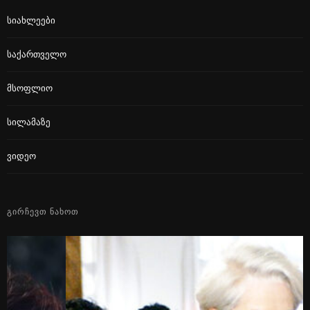
Სიახლეები
Საქართველო
Მსოფლიო
Სილამაზე
Ვიდეო
ᲒᲘᲠᲩᲔᲕᲗ ᲜᲐᲮᲝᲗ