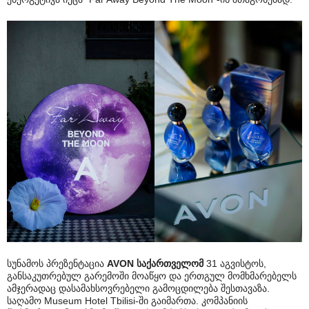
სუნამოს პრეზენტაცია
AVON საქართველომ
31 აგვისტოს,
განსაკუთრებულ გარემოში მოაწყო და ერთგულ მომხმარებელს
ამჯერადაც დასამახსოვრებელი გამოცდილება შესთავაზა.
საღამო Museum Hotel Tbilisi-ში გაიმართა. კომპანიის