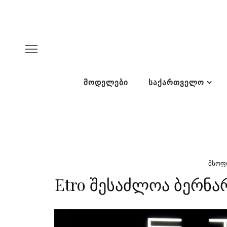
ᲛᲝᲓᲔᲚᲔᲑᲘ
ᲡᲐᲥᲐᲠᲗᲕᲔᲚᲝ
ᲛᲡᲝ
Etro შესაძლოა ბერნა