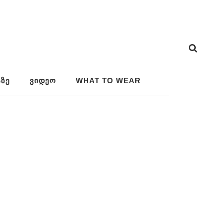
ᲖᲔ
ᲕᲘᲓᲔᲝ
WHAT TO WEAR