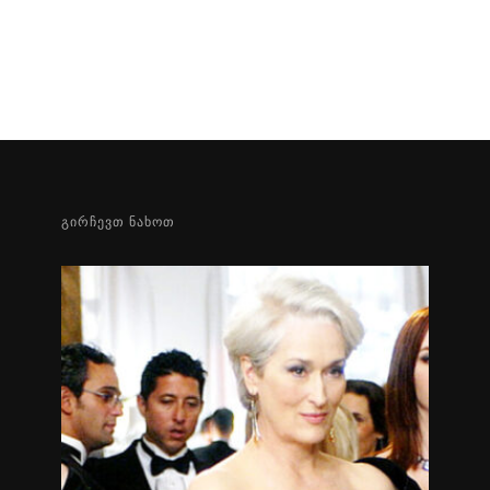
ᲒᲘᲠᲩᲔᲕᲗ ᲜᲐᲮᲝᲗ