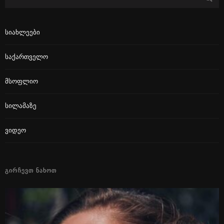
Სიახლეები
Საქართველო
Მსოფლიო
Სილამაზე
Ვიდეო
ᲒᲘᲠᲩᲔᲕᲗ ᲜᲐᲮᲝᲗ