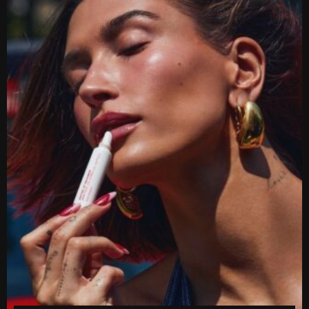
გავრცელებული ინფორმაციით, კინოეკრანებზე “ეშმაკს აცვია