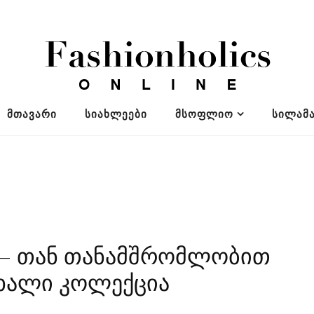
ᲛᲗᲐᲕᲐᲠᲘ
ᲡᲘᲐᲮᲚᲔᲔᲑᲘ
ᲛᲡᲝᲤᲚᲘᲝ
ᲡᲘᲚᲐᲛᲐ
rf – თან თანამშრომლობით
ახალი კოლექცია