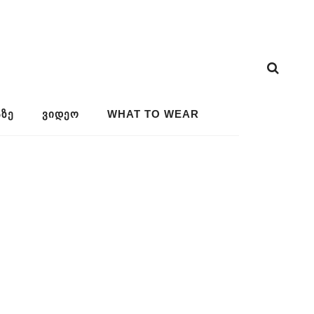
ᲖᲔ
ᲕᲘᲓᲔᲝ
WHAT TO WEAR