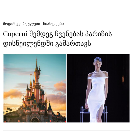
ᲛᲝᲓᲘᲡ ᲙᲕᲘᲠᲔᲣᲚᲔᲑᲘ
ᲡᲘᲐᲮᲚᲔᲔᲑᲘ
Coperni შემდეგ ჩვენებას პარიზის
დისნეილენდში გამართავს