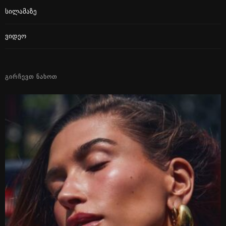
Სილამაზე
Ვიდეო
ᲒᲘᲠᲩᲔᲕᲗ ᲜᲐᲮᲝᲗ