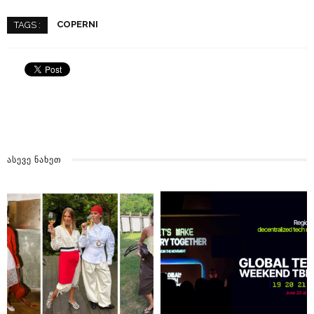
COPERNI
TAGS :
ᲐᲡᲔᲕᲔ ᲜᲐᲮᲔᲗ