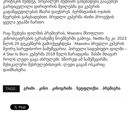
კრიტიკის შემდეგ, სოციალურ მედიაში განცხადება გააკეთეს
გარდაცვლილი დირიჟორის შვილებმა და კუპერის
გადაწყვეტილებას მხარი დაუჭირეს. ბერნსტაინის ოჯახის
წევრების განცხადებით, ბრედლი კუპერმა ისინი პროექტის
ყველა ეტაპში ჩართო.
რაც შეეხება ფილმის პრემიერას, Maestro მსოფლიო
კინოთეატრების ეკრანებზე ნოემბერში გამოვა, Netflix-ზე კი, 2023
წლის 20 დეკემბერს გამოქვეყნდება. Maestro ბრედლი კუპერის
მეორე სარეჟისორო ნამუშევარია. პირველი სადებიუტო ფილმი –
A Star Is Born კუპერმა 2018 წელს წარადგინა. მასში მთავარ
როლს ლედი გაგა ასრულებს. სწორედ ამ ნამუშევარში,
მუსიკალური შესრულებისთვის, ლედი გაგამ ოსკარიც
დაიმსახურა.
ᲒᲠᲘᲛᲘ
ᲙᲘᲜᲝ
ᲙᲘᲜᲝᲒᲠᲘᲛᲘ
ᲜᲔᲢᲤᲚᲘᲥᲡᲘ
ᲞᲠᲔᲛᲘᲔᲠᲐ
TAGS :