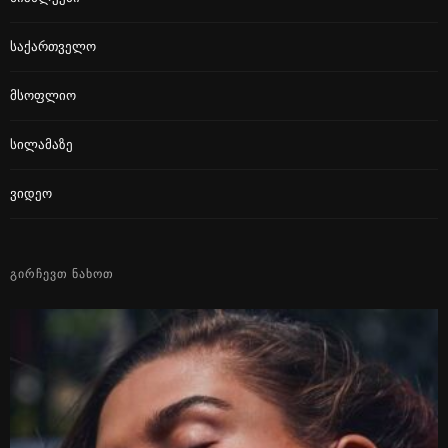
Საქართველო
Მსოფლიო
Სილამაზე
Ვიდეო
ᲒᲘᲠᲩᲔᲕᲗ ᲜᲐᲮᲝᲗ