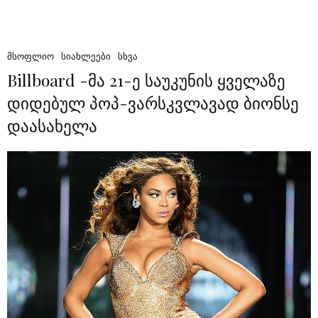
ᲛᲡᲝᲤᲚᲘᲝ
ᲡᲘᲐᲮᲚᲔᲔᲑᲘ
ᲡᲮᲕᲐ
Billboard -მა 21-ე საუკუნის ყველაზე
დიდებულ პოპ-ვარსკვლავად ბიონსე
დაასახელა