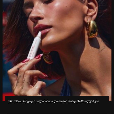
გავრცელებული ინფორმაციით, კინოეკრანებზე “ეშმაკს აცვია
პრადას” მეორე ნაწილი გამოვა