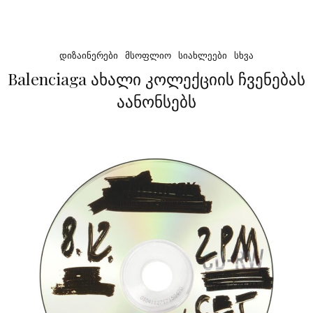
ᲓᲘᲖᲐᲘᲜᲔᲠᲔᲑᲘ
ᲛᲡᲝᲤᲚᲘᲝ
ᲡᲘᲐᲮᲚᲔᲔᲑᲘ
ᲡᲮᲕᲐ
Balenciaga ახალი კოლექციის ჩვენებას
აანონსებს