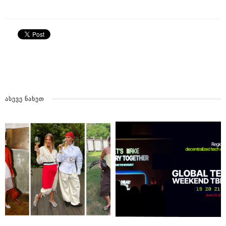
ᲐᲡᲔᲕᲔ ᲜᲐᲮᲔᲗ