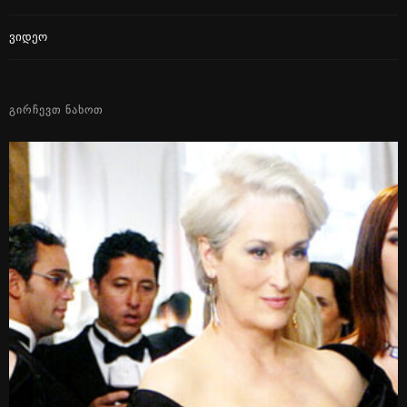
Ვიდეო
ᲒᲘᲠᲩᲔᲕᲗ ᲜᲐᲮᲝᲗ