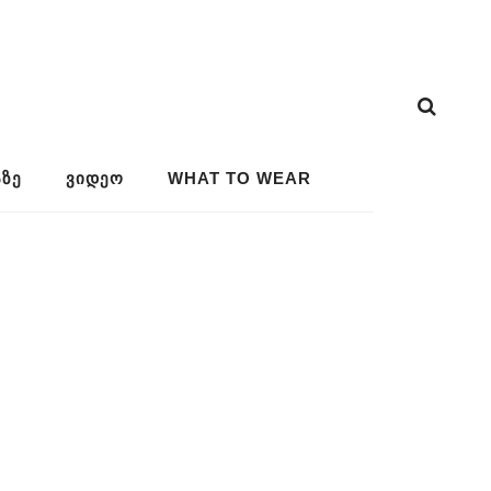
ᲖᲔ
ᲕᲘᲓᲔᲝ
WHAT TO WEAR