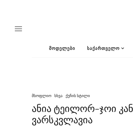
ᲛᲝᲓᲔᲚᲔᲑᲘ
ᲡᲐᲥᲐᲠᲗᲕᲔᲚᲝ
ᲛᲡᲝᲤᲚᲘᲝ
ᲡᲮᲕᲐ
ᲥᲣᲩᲘᲡ ᲡᲢᲘᲚᲘ
ანია ტეილორ-ჯოი კანის
ვარსკვლავია