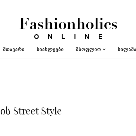
ᲛᲗᲐᲕᲐᲠᲘ
ᲡᲘᲐᲮᲚᲔᲔᲑᲘ
ᲛᲡᲝᲤᲚᲘᲝ
ᲡᲘᲚᲐᲛᲐ
 Street Style