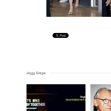
ᲐᲡᲔᲕᲔ ᲜᲐᲮᲔᲗ