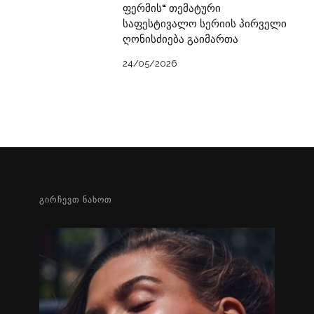
ფერმის“ თემატური
საფესტივალო სერიის პირველი
ღონისძიება გაიმართა
24/05/2026
ᲒᲘᲠᲩᲔᲕᲗ ᲜᲐᲮᲝᲗ