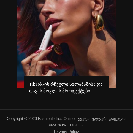
გავრცელებული ინფორმაციით,
და
კინოეკრანებზე “ეშმაკს აცვია
T
პრადას” მეორე ნაწილი გამოვა
თ
Copyright © 2023 FashionHolics Online - ყველა უფლება დაცულია
website by EDGE.GE
Privacy Policy