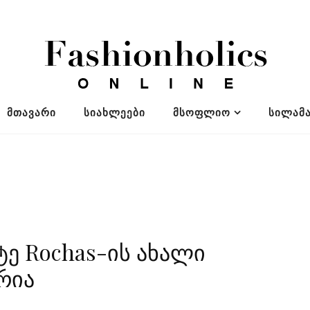
ᲛᲗᲐᲕᲐᲠᲘ
ᲡᲘᲐᲮᲚᲔᲔᲑᲘ
ᲛᲡᲝᲤᲚᲘᲝ
ᲡᲘᲚᲐᲛᲐ
ე Rochas-ის ახალი
რია