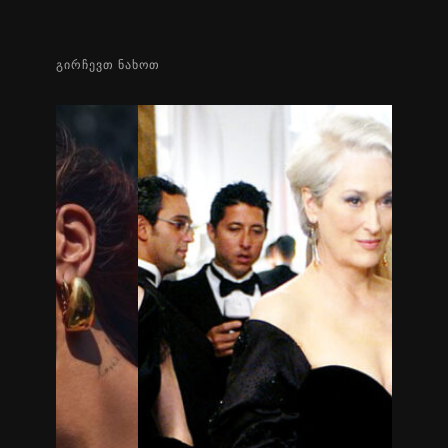
ᲒᲘᲠᲩᲔᲕᲗ ᲜᲐᲮᲝᲗ