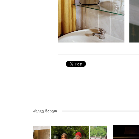
ᲐᲡᲔᲕᲔ ᲜᲐᲮᲔᲗ