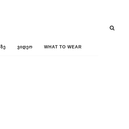
ᲖᲔ
ᲕᲘᲓᲔᲝ
WHAT TO WEAR